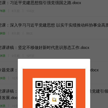
党课：习近平党建思想指引强党强国之路.docx
7KB
8天前
103次
党课：深入学习习近平党建思想 以实干实绩推动科协事业高质量
8KB
8天前
89次
党课讲稿：坚定不移做好新时代意识形态工作.docx
2KB
9天前
127次
专题党课：筑牢青春廉洁防线 扣好从政第一粒扣子.docx
0KB
10天前
126次
党课讲稿：坚持系统观念，深化融合发展，以高质量党建引
量发展.docx
2KB
10天前
111次