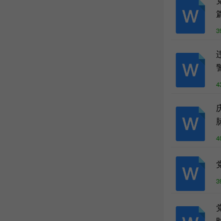
3
4
4
3