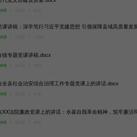
1KB
4天前
63次
党课讲稿：深学笃行习近平党建思想 引领保障县域高质量发展新
0KB
7天前
115次
在镇专题党课讲稿.docx
3KB
8天前
78次
在全县社会治安综合治理工作专题党课上的讲话.docx
5KB
8天前
41次
在XX法院廉政党课上的讲话：永葆自我革命精神，筑牢廉洁司法
0KB
8天前
46次