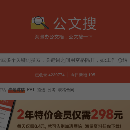
已收录 4239774
今日新增 195
讲话
专题讲稿
PPT
遴选
公考
表格合同