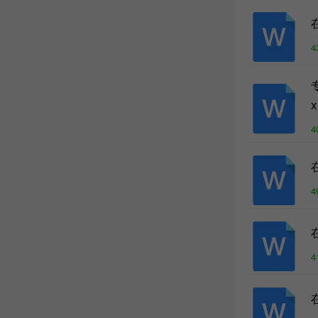
4
x
4
4
4