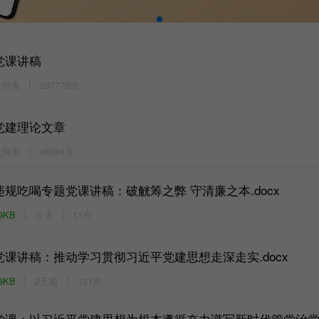
党课讲稿
文件夹
207779次
党建理论文章
文件夹
46341次
违规吃喝专题党课讲稿：破觥筹之弊 守清廉之本.docx
9KB
今天
11次
党课讲稿：推动学习贯彻习近平党建思想走深走实.docx
8KB
2天前
131次
党课：以习近平党建思想为根本遵循奋力谱写新时代管党治