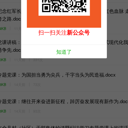
纪念红军长征胜利90周年专题党课讲稿：赓续长征红色血脉 
考之路.docx
4KB
11天前
87次
扫一扫关注
新公众号
党课讲稿：深学细悟笃行习近平党建思想，在中国式现代化
勇争先.docx
知道了
0KB
11天前
331次
专题党课：为国担当勇为尖兵，干字当头为民造福.docx
3KB
14天前
73次
专题党课：继往开来奋进新征程，踔厉奋发展现有新作为.doc
3KB
14天前
93次
在全县村（社区）干部集体约谈暨纪法学习专题党课上的讲话.d