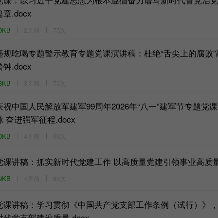
篇章.docx
9KB
2天前
75次
违规吃喝专题警示教育专题党课演讲稿：杜绝“舌尖上的腐败”
警钟.docx
3KB
3天前
73次
庆祝中国人民解放军建军99周年2026年“八一”建军节专题党
脉 奋进强军征程.docx
0KB
4天前
93次
党课讲稿：抓实新时代党建工作 以高质量党建引领事业高质量发
9KB
4天前
86次
党课讲稿：学习贯彻《中国共产党支部工作条例（试行）》
时代党支部建设质量.docx